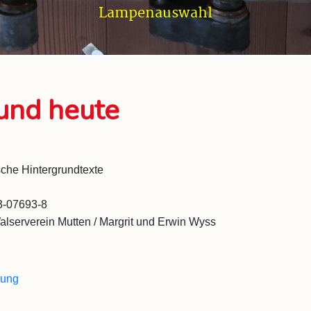
und heute
ische Hintergrundtexte
3-07693-8
serverein Mutten / Margrit und Erwin Wyss
lung