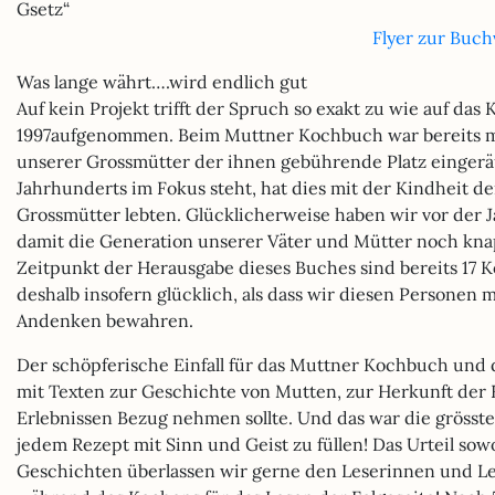
Gsetz“
Flyer zur Buch
Was lange währt….wird endlich gut
Auf kein Projekt trifft der Spruch so exakt zu wie auf d
1997aufgenommen. Beim Muttner Kochbuch war bereits mi
unserer Grossmütter der ihnen gebührende Platz eingeräu
Jahrhunderts im Fokus steht, hat dies mit der Kindheit d
Grossmütter lebten. Glücklicherweise haben wir vor d
damit die Generation unserer Väter und Mütter noch kna
Zeitpunkt der Herausgabe dieses Buches sind bereits 17
deshalb insofern glücklich, als dass wir diesen Personen 
Andenken bewahren.
Der schöpferische Einfall für das Muttner Kochbuch und d
mit Texten zur Geschichte von Mutten, zur Herkunft der 
Erlebnissen Bezug nehmen sollte. Und das war die grösst
jedem Rezept mit Sinn und Geist zu füllen! Das Urteil sow
Geschichten überlassen wir gerne den Leserinnen und Les